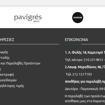
ΗΡΕΣΙΕΣ
ΕΠΙΚΟΙΝΩΝΙΑ
ρωμής
1. Λ. Φυλής 18, Καματερό 
στολής
Τηλ. κέντρο: 210 2314813 
 και Παραλαβές Προϊόντων
2.Λεωφ. Μαραθώνος 46, Γλ
ς
Τηλ. 212 1217195
πιστροφή
συναλλαγών
Αποθήκες για παραλαβή π
μηλότερης τιμής
Δευτέρα - Παρασκευή: 09:0
Η παραλαβή των προϊόντων
αποθήκες μας στο Καματε