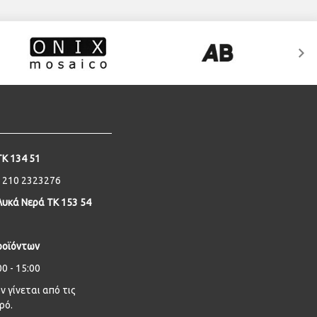
ΤΚ 134 51
- 210 2323276
υκά Νερά ΤΚ 153 54
ροϊόντων
0 - 15:00
 γίνεται από τις
ρό.