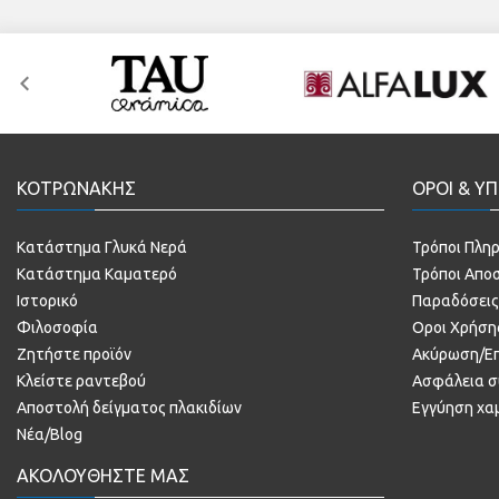
ΚΟΤΡΩΝΑΚΗΣ
ΟΡΟΙ & ΥΠ
Κατάστημα Γλυκά Νερά
Τρόποι Πλη
Κατάστημα Καματερό
Τρόποι Απο
Ιστορικό
Παραδόσεις
Φιλοσοφία
Οροι Χρήση
Ζητήστε προϊόν
Ακύρωση/Ε
Κλείστε ραντεβού
Ασφάλεια 
Αποστολή δείγματος πλακιδίων
Εγγύηση χα
Νέα/Blog
ΑΚΟΛΟΥΘΗΣΤΕ ΜΑΣ