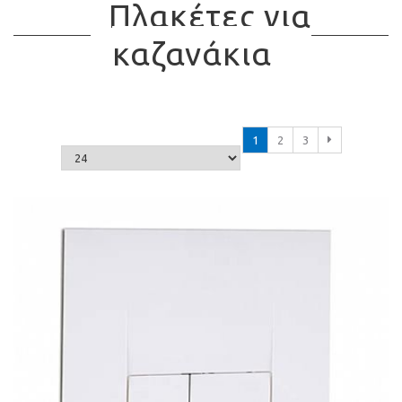
Πλακέτες για
καζανάκια
1
2
3