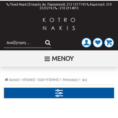
Γλυκά Νερά (Σταυρός Αγ. Παρασκευή): 212 1217195
Καματερό: 210
2323276
|
: 210 2314813
ΜΕΝΟΥ
Αρχική
ΜΠΑΝΙΟ - ΕΙΔΗ ΥΓΙΕΙΝΗΣ
Μπανιέρες
spa