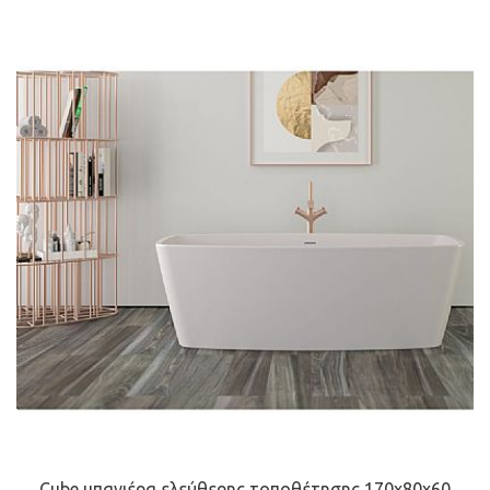
Cube μπανιέρα ελεύθερης τοποθέτησης 170x80x60