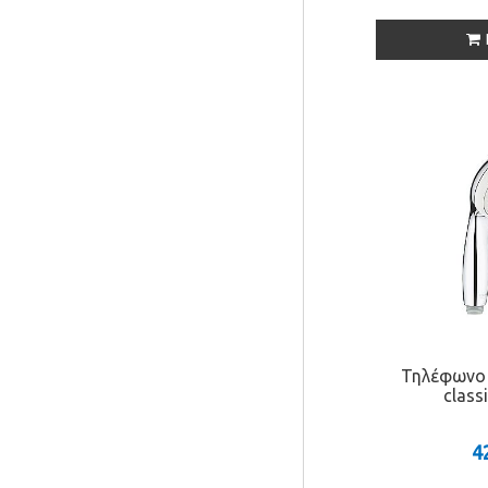
Τηλέφωνο 
class
4