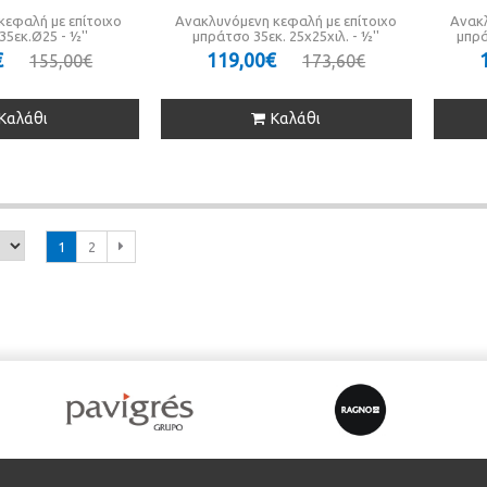
κεφαλή με επίτοιχο
Ανακλυνόμενη κεφαλή με επίτοιχο
Ανακλ
5εκ.Ø25 - ½''
μπράτσο 35εκ. 25x25χιλ. - ½''
μπρά
€
119,00€
155,00€
173,60€
Καλάθι
Καλάθι
1
2