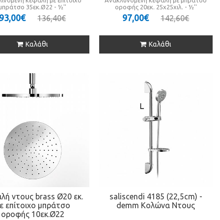
ινόμενη κεφαλή με επίτοιχο
Ανακλυνόμενη κεφαλή με μπράτσο
μπράτσο 35εκ.Ø22 - ½''
οροφής 20εκ. 25x25χιλ. - ½''
93,00€
97,00€
136,40€
142,60€
Καλάθι
Καλάθι
λή ντους brass Ø20 εκ.
saliscendi 4185 (22,5cm) -
ε επίτοιχο μπράτσο
demm Κολώνα Ντους
οροφής 10εκ.Ø22