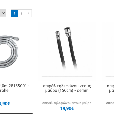
1
2
 2,0m 28155001 -
σπιράλ τηλεφώνου ντους
σπι
rohe
μαύρο (150cm) - demm
μα
9,90€
σπιράλ τηλεφώνου ντους μαύρο
σπιρ
19,90€