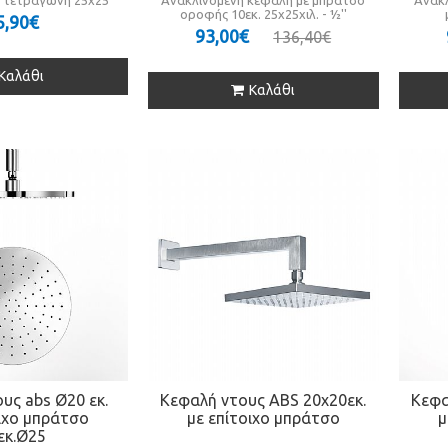
 τετράγωνη 25x25
Ανακλινόμενη κεφαλή με μπράτσο
Ανακλ
οροφής 10εκ. 25x25χιλ. - ½''
5,90€
93,00€
136,40€
Καλάθι
Καλάθι
υς abs Ø20 εκ.
Κεφαλή ντους ABS 20x20εκ.
Κεφα
οιχο μπράτσο
με επίτοιχο μπράτσο
μ
εκ.Ø25