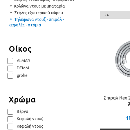
Κολώνα ντους με μπαταρία
Στήλες εξωτερικού χώρου
Τηλέφωνα ντούζ - σπιράλ -
κεφαλές - στόμια
Οίκος
ALMAR
DEMM
grohe
Σπιραλ flex
Χρώμα
g
Βέργα
1
Κεφαλή ντουζ
Κεφαλή ντους