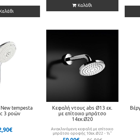
Καλάθι
Καλάθι
New tempesta
Κεφαλή ντους abs Ø13 εκ.
Βέρ
ic 3 ροών
με επίτοιχο μπράτσο
14εκ.Ø20
2,90€
Ανακλινόμενη κεφαλή με επίτοιχο
μπράτσο οροφής 10εκ.Ø22 - ½''