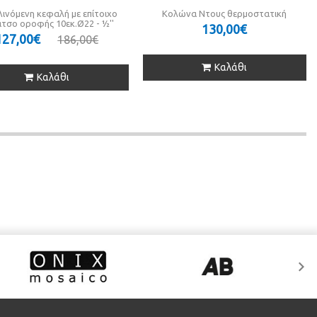
ινόμενη κεφαλή με επίτοιχο
Κολώνα Ντους θερμοστατική
τσο οροφής 10εκ.Ø22 - ½''
130,00€
127,00€
186,00€
Καλάθι
Καλάθι