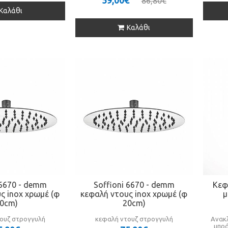
59,00€
86,80€
Καλάθι
Καλάθι
 6670 - demm
Soffioni 6670 - demm
Κεφ
ς inox χρωμέ (φ
κεφαλή ντους inox χρωμέ (φ
μ
0cm)
20cm)
ουζ στρογγυλή
κεφαλή ντουζ στρογγυλή
Ανακλ
μπρά