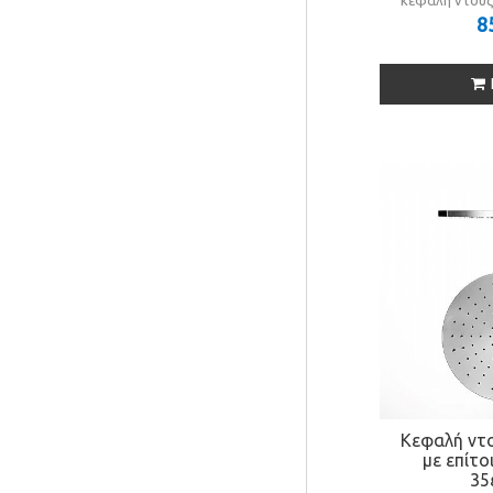
κεφαλή ντουζ
8
Κεφαλή ντο
με επίτ
35