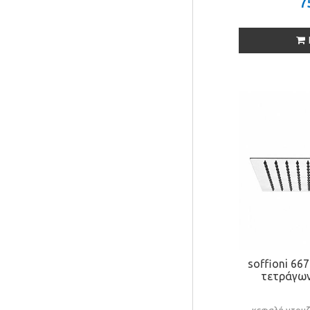
7
soffioni 66
τετράγων