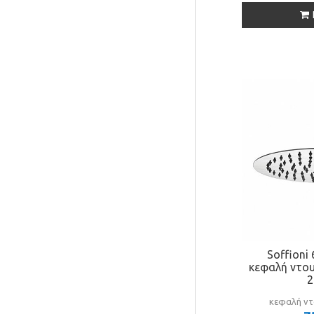
Soffioni
κεφαλή ντου
2
κεφαλή ντ