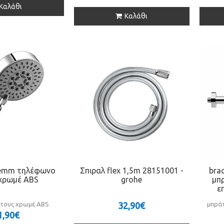
Καλάθι
Καλάθι
- demm τηλέφωνο
Σπιραλ flex 1,5m 28151001 -
bra
χρωμέ ABS
grohe
μπ
ε
τους χρωμέ ABS
32,90€
μπράτ
1,90€