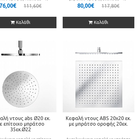
76,00€
80,00€
111,60€
117,80€
Καλάθι
Καλάθι
αλή ντους abs Ø20 εκ.
Κεφαλή ντους ABS 20x20 εκ.
ε επίτοιχο μπράτσο
με μπράτσο οροφής 20εκ.
35εκ.Ø22