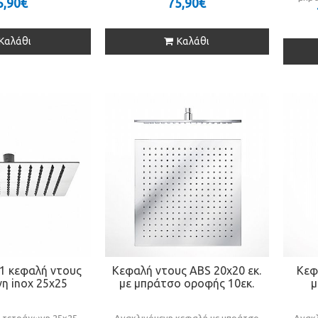
5,90€
75,90€
Καλάθι
Καλάθι
71 κεφαλή ντους
Κεφαλή ντους ABS 20x20 εκ.
Κεφ
η inox 25x25
με μπράτσο οροφής 10εκ.
μ