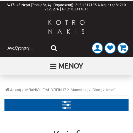
Γλυκά Νερά (Σταυρός Αγ. Παρασκευή): 212 1217195
Καματερό: 210
2323276
|
: 210 2314813
ΜΕΝΟΥ
Αρχική
ΜΠΑΝΙΟ - ΕΙΔΗ ΥΓΙΕΙΝΗΣ
Μπανιέρες
Οίκος
Knief