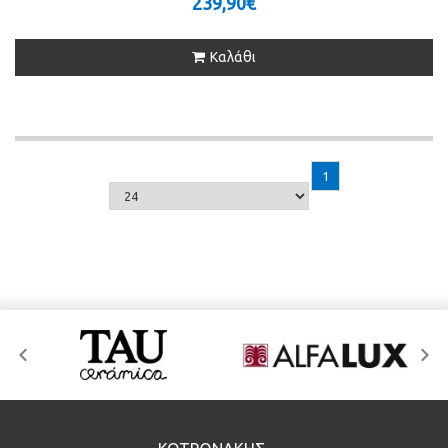
239,90€
Καλάθι
1