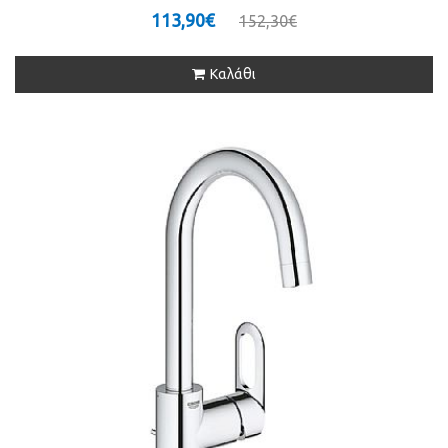
113,90€
152,30€
Καλάθι