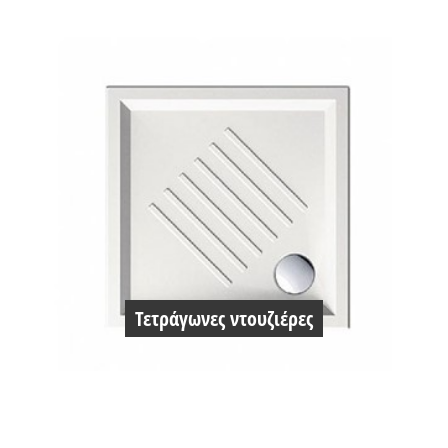
Τετράγωνες ντουζιέρες