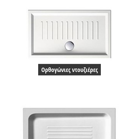
Ορθογώνιες ντουζιέρες