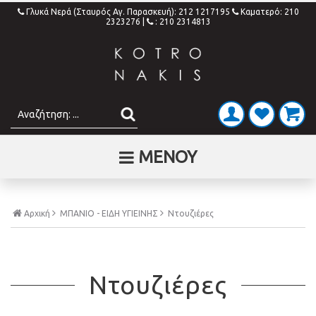
Γλυκά Νερά (Σταυρός Αγ. Παρασκευή): 212 1217195
Καματερό: 210
2323276
|
: 210 2314813
ΜΕΝΟΥ
Αρχική
ΜΠΑΝΙΟ - ΕΙΔΗ ΥΓΙΕΙΝΗΣ
Ντουζιέρες
Ντουζιέρες