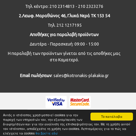
Τηλ. κέντρο: 210 2314813 - 210 2323276
2.Λεωφ. Μαραθώνος 46, Γλυκά Νερά ΤΚ 153 54
Τηλ. 212 1217195
Αποθήκες για παραλαβή προϊόντων
Δευτέρα - Παρασκευή: 09:00 - 15:00
Η παραλαβή των προϊόντων γίνεται από τις αποθήκες μας
στο Καματερό.
Email
πωλήσεων
: sales@kotronakis-plakakia.gr
Αυτός ο ιστότοπος χρησιμοποιεί cookies για την
Το κατάλαβα
παροχή των υπηρεσιών του, την εξατομίκευση των
διαφημίσεων και για την ανάλυση της επισκεψιμότητας του. Με τη χρήση αυτού
© 2019
kotronakis-plakakia.gr
- All Rights Reserved
του ιστότοπου, αποδέχεστε τη χρήση των cookies. Λεπτομέρειες για το πώς να
Κατασκευή Iστοσελίδων
HellasSites
ελέγχετε τα cookies
θα βρείτε εδώ