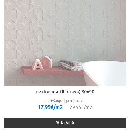
rlv don marfil (drava) 30x90
ανάγλυφο | ματ | τοίχο
17,95€/m
2
29,95€/m
2
Καλάθι