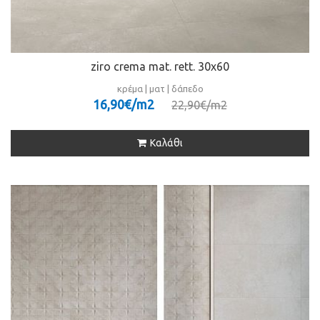
ziro crema mat. rett. 30x60
κρέμα | ματ | δάπεδο
16,90€/m
2
22,90€/m
2
Καλάθι