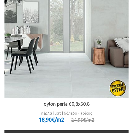
dylon perla 60,8x60,8
πέρλα | ματ | δάπεδο - τοίχος
18,90€/m
2
24,95€/m
2