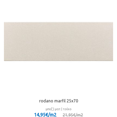
rodano marfil 25x70
μπεζ | ματ | τοίχο
14,95€/m
2
21,95€/m
2