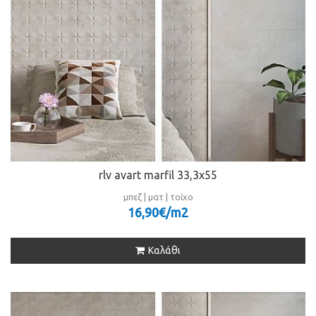
rlv avart marfil 33,3x55
μπεζ | ματ | τοίχο
16,90€/m
2
Καλάθι