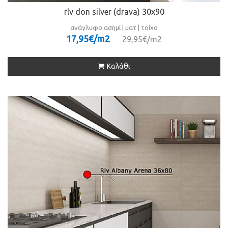
rlv don silver (drava) 30x90
ανάγλυφο ασημί | ματ | τοίχο
17,95€/m
2
29,95€/m
2
Καλάθι