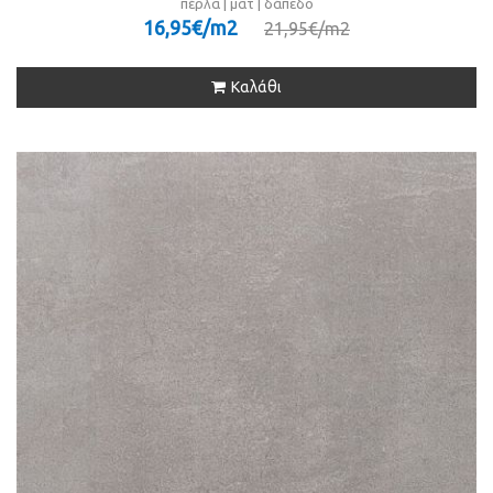
πέρλα | ματ | δάπεδο
16,95€/m
2
21,95€/m
2
Καλάθι