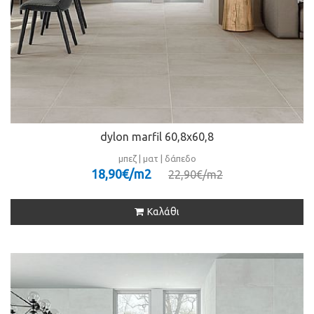
dylon marfil 60,8x60,8
μπεζ | ματ | δάπεδο
18,90€/m
2
22,90€/m
2
Καλάθι