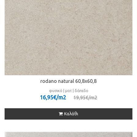
rodano natural 60,8x60,8
φυσικό | ματ | δάπεδο
16,95€/m
2
19,95€/m
2
Καλάθι