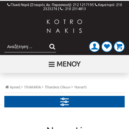
Γλυκά Νερά (Σταυρός Αγ. Παρασκευή): 212 1217195
Καματερό: 210
2323276
|
: 210 2314813
ΜΕΝΟΥ
Αρχική
ΠΛΑΚΑΚΙΑ
Πλακάκια Οίκων
Navarti