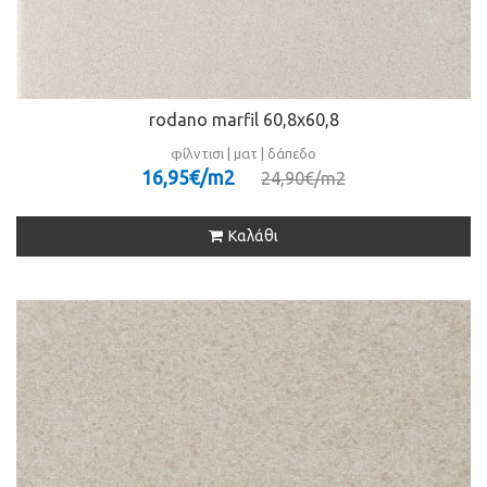
rodano marfil 60,8x60,8
φίλντισι | ματ | δάπεδο
16,95€/m
2
24,90€/m
2
Καλάθι