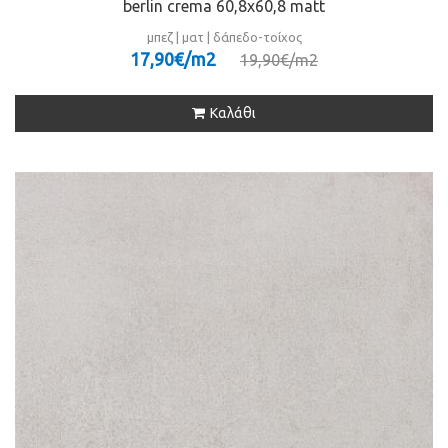
berlin crema 60,8x60,8 matt
μπεζ | ματ | δάπεδο-τοίχος
17,90€/m
2
19,90€/m
2
Καλάθι