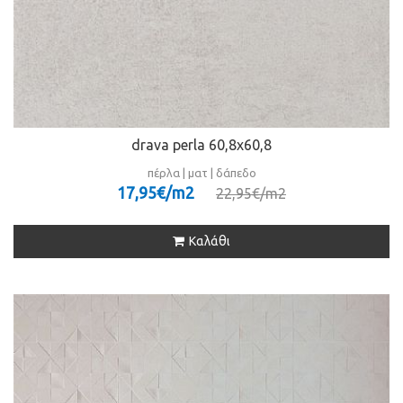
drava perla 60,8x60,8
πέρλα | ματ | δάπεδο
17,95€/m
2
22,95€/m
2
Καλάθι