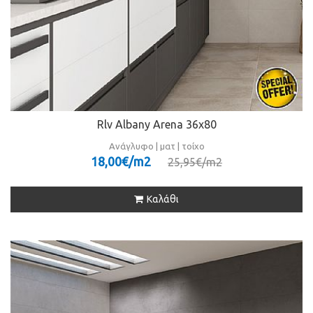
Rlv Albany Arena 36x80
Ανάγλυφο | ματ | τοίχο
18,00€/m
2
25,95€/m
2
Καλάθι