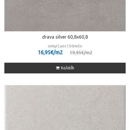
drava silver 60,8x60,8
ασημί | ματ | δάπεδο
16,95€/m
2
19,95€/m
2
Καλάθι