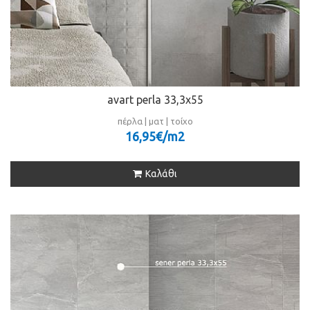
avart perla 33,3x55
πέρλα | ματ | τοίχο
16,95€/m
2
Καλάθι