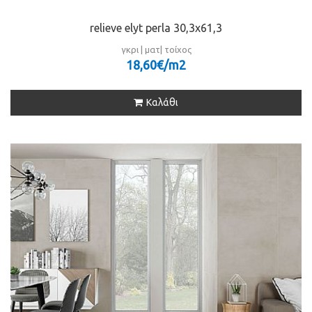
relieve elyt perla 30,3x61,3
γκρι | ματ| τοίχος
18,60€/m
2
Καλάθι