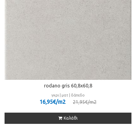
rodano gris 60,8x60,8
γκρι | ματ | δάπεδο
16,95€/m
2
21,95€/m
2
Καλάθι