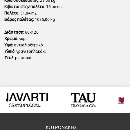
Κιλά συσκευασίας
: 28,50 kg
Κιβώτια στην παλέτα
: 36 boxes
Παλέτα
: 51,84 m2
Βάρος παλέτας
: 1025,00 kg
Διάσταση:
60x120
Χρώμα:
γκρι
Υφή:
αντιολισθητικό
Υλικό:
γρανιτοπλακάκι
Στυλ:
μωσαικό
ΚΟΤΡΩΝΑΚΗΣ