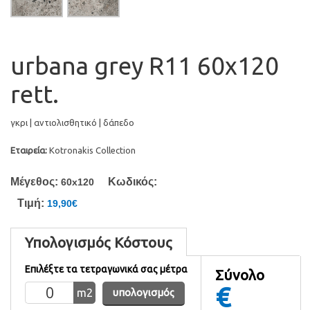
urbana grey R11 60x120
rett.
γκρι | αντιολισθητικό | δάπεδο
Εταιρεία:
Kotronakis Collection
Μέγεθος:
Κωδικός:
60x120
Τιμή:
19,90€
Υπολογισμός Κόστους
Επιλέξτε τα τετραγωνικά σας μέτρα
Σύνολο
€
m
2
υπολογισμός