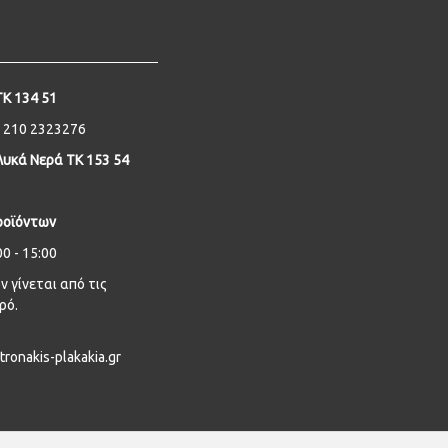
ΤΚ 134 51
- 210 2323276
υκά Νερά ΤΚ 153 54
ροϊόντων
0 - 15:00
 γίνεται από τις
ρό.
tronakis-plakakia.gr