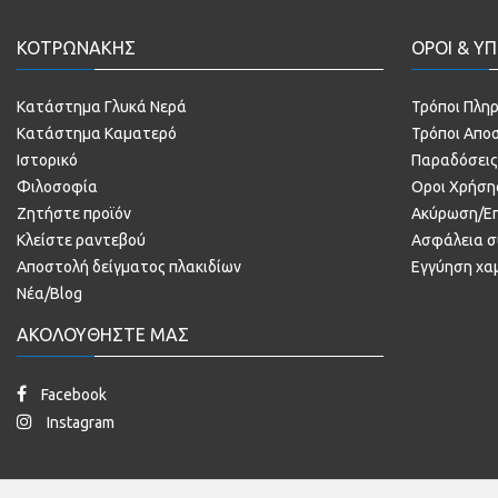
ΚΟΤΡΩΝΑΚΗΣ
ΟΡΟΙ & ΥΠ
Κατάστημα Γλυκά Νερά
Τρόποι Πλη
Κατάστημα Καματερό
Τρόποι Απο
Ιστορικό
Παραδόσεις
Φιλοσοφία
Οροι Χρήση
Ζητήστε προϊόν
Ακύρωση/Ε
Κλείστε ραντεβού
Ασφάλεια 
Αποστολή δείγματος πλακιδίων
Εγγύηση χα
Νέα/Blog
ΑΚΟΛΟΥΘΗΣΤΕ ΜΑΣ
Facebook
Instagram