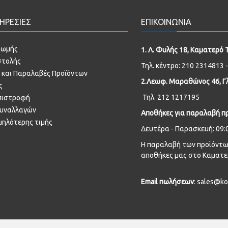
ΗΡΕΣΙΕΣ
ΕΠΙΚΟΙΝΩΝΙΑ
ρωμής
1. Λ. Φυλής 18, Καματερό 
στολής
Τηλ. κέντρο: 210 2314813 
 και Παραλαβές Προϊόντων
2.Λεωφ. Μαραθώνος 46, Γλ
ς
Τηλ. 212 1217195
πιστροφή
συναλλαγών
Αποθήκες για παραλαβή π
μηλότερης τιμής
Δευτέρα - Παρασκευή: 09:0
Η παραλαβή των προϊόντων
αποθήκες μας στο Καματε
Email
πωλήσεων
: sales@ko