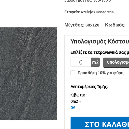
μαύρο | ματ | δάπεδο-τοίχο
Εταιρεία:
Azulejos Benadresa
Μέγεθος:
Κωδικός:
60x120
Υπολογισμός Κόστου
Επιλέξτε τα τετραγωνικά σας 
m
2
υπολογισμ
Προσθήκη 10% για φύρα;
Λεπτομέρειες Τιμής:
Kιβώτια :
0m2 =
0
€