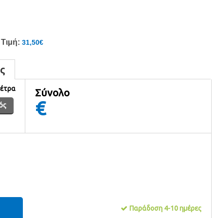
Τιμή:
31,50€
ς
μέτρα
Σύνολο
€
ός
Παράδοση 4-10 ημέρες