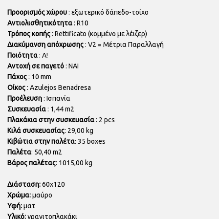
Προορισμός χώρου
: εξωτερικό δάπεδο-τοίχο
Αντιολισθητικότητα
: R10
Τρόπος κοπής
:
Rettificato
(κομμένο με λέιζερ)
Διακύμανση απόχρωσης
: V2 = Μέτρια Παραλλαγή
Ποιότητα
: Α!
Αντοχή σε παγετό
: ΝΑΙ
Πάχος
: 10 mm
Οίκος
: Azulejos Benadresa
Προέλευση
: Ισπανία
Συσκευασία
: 1,44 m2
Πλακάκια στην συσκευασία
: 2 pcs
Κιλά συσκευασίας
: 29,00 kg
Κιβώτια στην παλέτα
: 35 boxes
Παλέτα
: 50,40 m2
Βάρος παλέτας
: 1015,00 kg
Διάσταση:
60x120
Χρώμα:
μαύρο
Υφή:
ματ
Υλικό:
γρανιτοπλακάκι