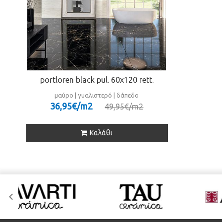
portloren black pul. 60x120 rett.
μαύρο | γυαλιστερό | δάπεδο
36,95€/m
2
49,95€/m
2
Καλάθι