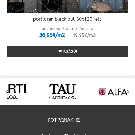
portloren black pul. 60x120 rett.
μαύρο | γυαλιστερό | δάπεδο
36,95€/m
2
49,95€/m
2
Καλάθι
ΚΟΤΡΩΝΑΚΗΣ