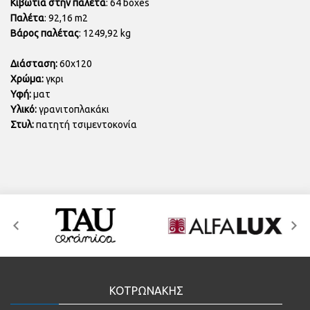
Κιβώτια στην παλέτα
: 64 boxes
Παλέτα
: 92,16 m2
Βάρος παλέτας
: 1249,92 kg
Διάσταση:
60x120
Χρώμα:
γκρι
Υφή:
ματ
Υλικό:
γρανιτοπλακάκι
Στυλ:
πατητή τσιμεντοκονία
ΚΟΤΡΩΝΑΚΗΣ