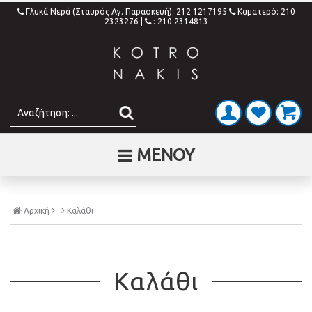
Γλυκά Νερά (Σταυρός Αγ. Παρασκευή): 212 1217195
Καματερό: 210
2323276
|
: 210 2314813
ΜΕΝΟΥ
Αρχική
Καλάθι
Καλάθι